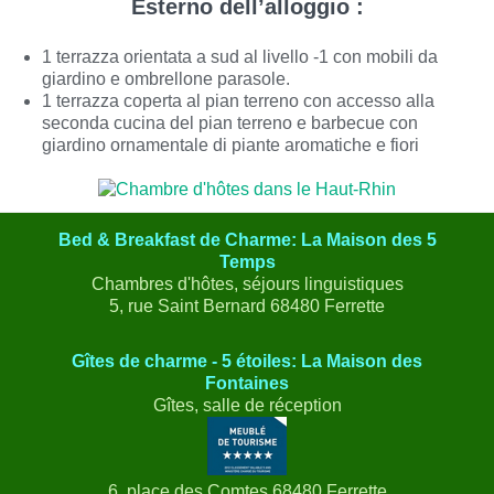
Esterno dell’alloggio :
1 terrazza orientata a sud al livello -1 con mobili da
giardino e ombrellone parasole.
1 terrazza coperta al pian terreno con accesso alla
seconda cucina del pian terreno e barbecue con
giardino ornamentale di piante aromatiche e fiori
Bed & Breakfast de Charme: La Maison des 5
Temps
Chambres d'hôtes, séjours linguistiques
5, rue Saint Bernard 68480 Ferrette
Gîtes de charme - 5 étoiles: La Maison des
Fontaines
Gîtes, salle de réception
6, place des Comtes 68480 Ferrette