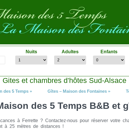
Nuits
Adultes
Enfants
Gites et chambres d'hôtes Sud-Alsace
n des 5 Temps
»
Gîtes – Maison des Fontaines
»
T
Maison des 5 Temps B&B et g
ances à Ferrette ? Contactez-nous pour réserver votre ch
nt à 25 mètres de distances !