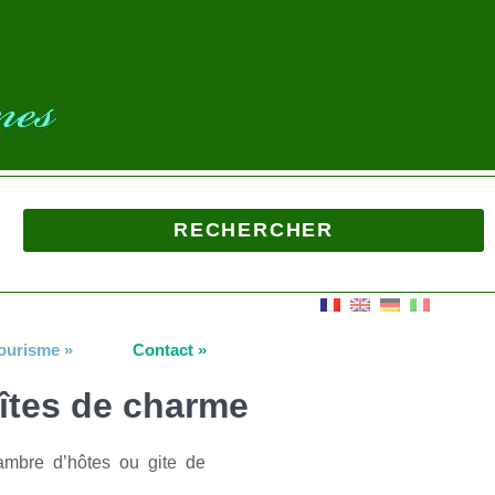
ourisme
»
Contact
»
îtes de charme
ambre d’hôtes ou gite de