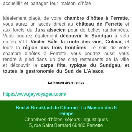
accueillir et partager leur maison d’hôte !
Idéalement placé, de votre
chambre d’hôtes à Ferrette
,
vous aurez un accès direct au
château de Ferrette
et
aux forêts du
Jura alsacien
pour de belles randonnées.
Vous pourrez également
découvrir le Sundgau
à vélo
ou en VTT.
Visiter Bâle
,
la route des vins
,
Colmar
, et
toute la
région des trois frontières
. Le soir, de votre
chambre d’hôtes à Ferrette, vous pourrez aussi vous
rendre à pied dans un des cinq restaurants de la ville
et découvrir la
carpe frite, typique du Sundgau, et
toutes la gastronomie du Sud de L’Alsace
.
La Maison des 5 Temps
RECOMMANDÉ SUR
https://www.gayvoyageur.com/
Bed & Breakfast de Charme: La Maison des 5
Temps
Chambres d'hôtes, séjours linguistiques
5, rue Saint Bernard 68480 Ferrette